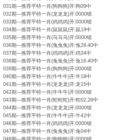
031期---推荐平特一肖(狗狗狗)开:狗09中
032期---推荐平特一肖(龙龙龙)开:0000错
033期---推荐平特一肖(鸡鸡鸡)开:0000错
034期---推荐平特一肖(鼠鼠鼠)开:鼠19中
035期---推荐平特一肖(马马马)开:0000错
036期---推荐平特一肖(兔兔兔)开:兔28.40中
037期---推荐平特一肖(鸡鸡鸡)开:鸡34中
038期---推荐平特一肖(兔兔兔)开:兔16.40中
039期---推荐平特一肖(狗狗狗)开:0000错
040期---推荐平特一肖(牛牛牛)开:牛18中
041期---推荐平特一肖(龙龙龙)开:龙15中
042期---推荐平特一肖(牛牛牛)开:0000错
043期---推荐平特一肖(蛇蛇蛇)开:蛇02.26中
044期---推荐平特一肖(龙龙龙)开:0000错
045期---推荐平特一肖(牛牛牛)开:牛42中
046期---推荐平特一肖(鸡鸡鸡)开:0000错
047期---推荐平特一肖(兔兔兔)开:兔04中
048期---推荐平特一肖(狗狗狗)开:0000错