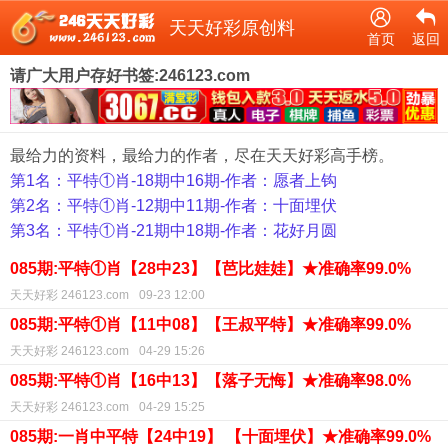
天天好彩原创料
首页
返回
请广大用户存好书签:246123.com
最给力的资料，最给力的作者，尽在天天好彩高手榜。
第1名：平特①肖-18期中16期-作者：愿者上钩
第2名：平特①肖-12期中11期-作者：十面埋伏
第3名：平特①肖-21期中18期-作者：花好月圆
085期:平特①肖【28中23】【芭比娃娃】★准确率99.0%
天天好彩 246123.com
09-23 12:00
085期:平特①肖【11中08】【王叔平特】★准确率99.0%
天天好彩 246123.com
04-29 15:26
085期:平特①肖【16中13】【落子无悔】★准确率98.0%
天天好彩 246123.com
04-29 15:25
085期:一肖中平特【24中19】 【十面埋伏】★准确率99.0%